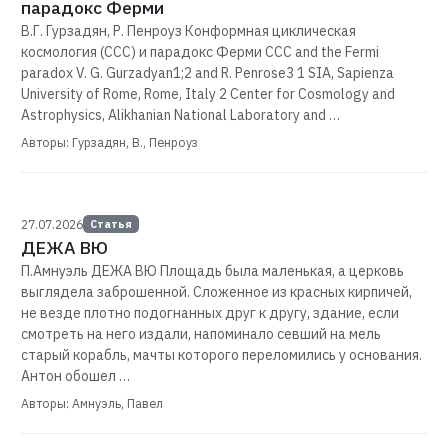
парадокс Ферми
В.Г. Гурзадян, Р. Пенроуз Конформная циклическая
космология (ССС) и парадокс Ферми CCC and the Fermi
paradox V. G. Gurzadyan1;2 and R. Penrose3 1 SIA, Sapienza
University of Rome, Rome, Italy 2 Center for Cosmology and
Astrophysics, Alikhanian National Laboratory and …
Авторы: Гурзадян, В., Пенроуз
27.07.2026
Статья
ДЕЖА ВЮ
П.Амнуэль ДЕЖА ВЮ Площадь была маленькая, а церковь
выглядела заброшенной. Сложенное из красных кирпичей,
не везде плотно подогнанных друг к другу, здание, если
смотреть на него издали, напоминало севший на мель
старый корабль, мачты которого переломились у основания.
Антон обошел …
Авторы: Амнуэль, Павел