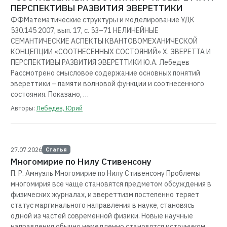
ПЕРСПЕКТИВЫ РАЗВИТИЯ ЭВЕРЕТТИКИ
ФФМатематические структуры и моделирование УДК
530.145 2007, вып. 17, с. 53–71 НЕЛИНЕЙНЫЕ
СЕМАНТИЧЕСКИЕ АСПЕКТЫ КВАНТОВОМЕХАНИЧЕСКОЙ
КОНЦЕПЦИИ «СООТНЕСЕННЫХ СОСТОЯНИЙ» Х. ЭВЕРЕТТА И
ПЕРСПЕКТИВЫ РАЗВИТИЯ ЭВЕРЕТТИКИ Ю.А. Лебедев
Рассмотрено смысловое содержание основных понятий
эвереттики – памяти волновой функции и соотнесенного
состояния. Показано, …
Авторы:
Лебедев, Юрий
27.07.2026
Статья
Многомирие по Нилу Стивенсону
П. Р. Амнуэль Многомирие по Нилу Стивенсону Проблемы
многомирия все чаще становятся предметом обсуждения в
физических журналах, и эвереттизм постепенно теряет
статус маргинального направления в науке, становясь
одной из частей современной физики. Новые научные
направления обычно немедленно становятся источником