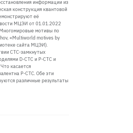
осстановления информации из
еская конструкция квантовой
демонстрируют её
овости МЦЭИ от 01.01.2022
: «Многомировые мотивы по
hov, «Multiworld motives by
лиотеке сайта МЦЭИ).
ствии CTC-замкнутых
делями D-CTC и P-CTC и
 Что касается
алентна P-CTC. Обе эти
руются различные результаты