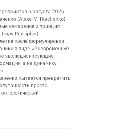
препринтов 6 августа 2026
ченко (Alexei V. Tkachenko)
вые измерения и принцип
opy Principle»);
олетие после формулировки
ханики в виде «Вневременных
а не эволюционирующие
ормации, а не динамику
ся
каченко пытается превратить
запутанность просто
 онтологический