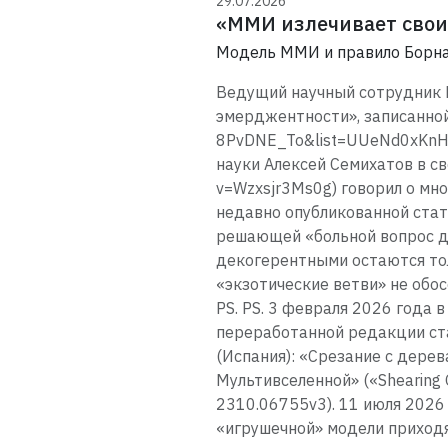
29.07.2026
«ММИ излечивает свои
Модель ММИ и правило Борн
Ведущий научный сотрудник М
эмерджентности», записанной 
8PvDNE_To&list=UUeNd0xKnHB
науки Алексей Семихатов в св
v=Wzxsjr3Ms0g) говорил о мн
недавно опубликованной стат
решающей «больной вопрос дл
декогерентными остаются тол
«экзотические ветви» не обо
PS. PS. 3 февраля 2026 года
переработанной редакции стат
(Испания): «Срезание с дере
Мультивселенной» («Shearing Of
2310.06755v3). 11 июля 2026
«игрушечной» модели приходя