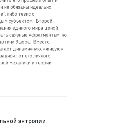
дочить его прошлый опыт и
ни не обязаны идеально
", либо тезис о
дым субъектом. Второй
вания единого мира ценой
вать связные «фрагменты», но
картину Эшера. Вместо
лагает динамичную, «живую»
зависит от его личного
вой механики и теории
льной энтропии