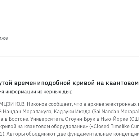
иже
той времениподобной кривой на квантовом
ния информации из черных дыр
МЦЭИ Ю.В. Никонов сообщает, что в архиве электронных
 Нандан Морапакула, Кадзуки Икеда (Sai Nandan Morapaku
а в Бостоне, Университета Стоуни-Брук в Нью-Йорке (С
ривой на квантовом оборудовании» («Closed Timelike Cur
3v1). Авторы объединяют две фундаментальные концепци