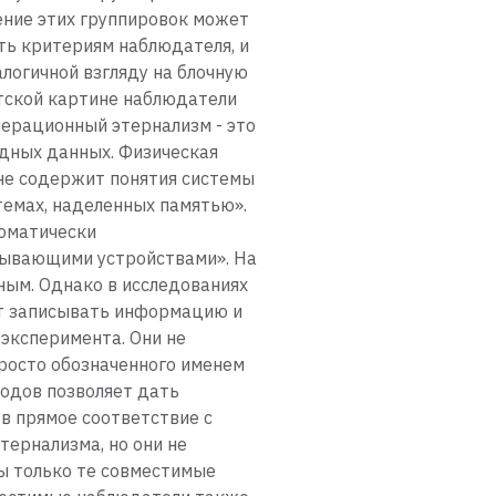
ение этих группировок может
ать критериям наблюдателя, и
алогичной взгляду на блочную
стской картине наблюдатели
перационный этернализм - это
одных данных. Физическая
 не содержит понятия системы
темах, наделенных памятью».
томатически
ывающими устройствами». На
ным. Однако в исследованиях
ут записывать информацию и
 эксперимента. Они не
росто обозначенного именем
ходов позволяет дать
в прямое соответствие с
тернализма, но они не
ы только те совместимые