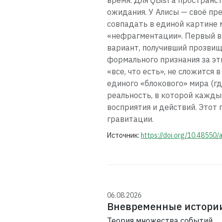
время. Для QBist'а пространс
ожидания. У Алисы — своё пре
совпадать в единой картине м
«нефрагментации». Первый в
вариант, получивший прозви
формального признания за эт
«все, что есть», не сложится
единого «блокового» мира (г
реальность, в которой каждый
восприятия и действий. Этот
гравитации.
Источник:
https://doi.org/10.48550/
06.08.2026
Вневременные истории
Теория множества событий