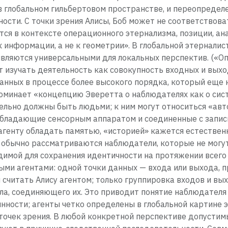
 глобальном гильбертовом пространстве, и переопредел
ности. С точки зрения Алисы, Боб может не соответствов
тся в контексте операционного этернализма, позиции, ан
к информации, а не к геометрии». В глобальной этернали
 являются универсальными для локальных перспектив. («О
т изучать деятельность как совокупность входных и вых
данных в процессе более высокого порядка, который еще
поминает «концепцию Эверетта о наблюдателях как о сис
ельно должны быть людьми; к ним могут относиться «ав
бладающие сенсорным аппаратом и соединенные с запис
 агенту обладать памятью, «историей» кажется естествен
 обычно рассматриваются наблюдатели, которые не мог
одимой для сохранения идентичности на протяжении всего
ми агентами: одной точки данных — входа или выхода, п
 считать Алису агентом; только группировка входов и вы
ла, соединяющего их. Это приводит понятие наблюдателя 
нности; агенты четко определены в глобальной картине э
точек зрения. В любой конкретной перспективе допустим