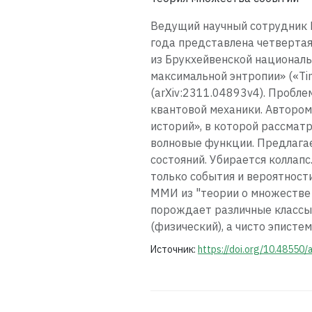
Ведущий научный сотрудник М
года представлена четвертая,
из Брукхейвенской националь
максимальной энтропии» («Tim
(arXiv:2311.04893v4). Пробл
квантовой механики. Автором
историй», в которой рассма
волновые функции. Предлага
состояний. Убирается коллап
только события и вероятност
ММИ из "теории о множестве 
порождает различные классы 
(физический), а чисто эпист
Источник:
https://doi.org/10.48550/