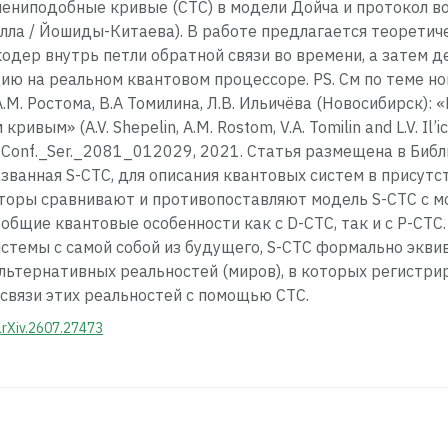
ениподобные кривые (CTC) в модели Дойча и протокол в
ла / Йошиды-Китаева). В работе предлагается теоретич
одер внутрь петли обратной связи во времени, а затем 
ю на реальном квантовом процессоре. PS. См по теме н
 А.М. Ростома, В.А Томилина, Л.В. Ильичёва (Новосибирск)
ым» (A.V. Shepelin, A.M. Rostom, V.A. Tomilin and L.V. Il’ic
hys.Conf._Ser._2081_012029, 2021. Статья размещена в Биб
званная S-CTC, для описания квантовых систем в присут
торы сравнивают и противопоставляют модель S-CTC с мо
общие квантовые особенности как с D-CTC, так и с P-CTC.
стемы с самой собой из будущего, S-CTC формально эквив
ьтернативных реальностей (миров), в которых регистри
связи этих реальностей с помощью CTC.
arXiv.2607.27473