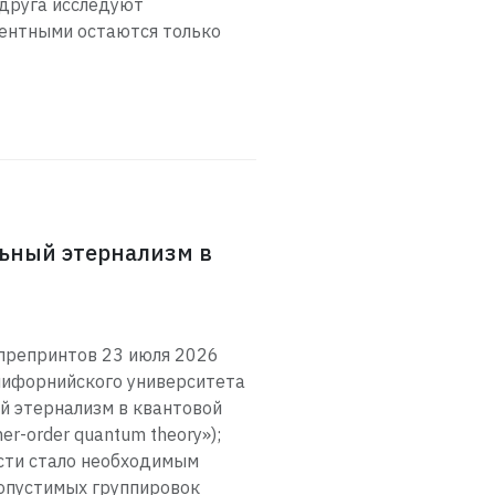
друга исследуют
рентными остаются только
льный этернализм в
 препринтов 23 июля 2026
алифорнийского университета
й этернализм в квантовой
her-order quantum theory»);
ости стало необходимым
допустимых группировок