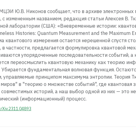
ЦЭИ Ю.В. Никонов сообщает, что в архиве электронных 
 с измененным названием, редакция статьи Алексея В. Тка
ной лаборатории (США): «Вневременные истории: кванто
eless Histories: Quantum Measurement and the Maximum Entr
ема квантового измерения остается нерешенной спустя ст
, в частности, предлагается формулировка квантовой ме
триваются упорядоченные последовательности событий, 
ется переосмыслить квантовую механику как теорию инф
с. Убирается фундаментальная волновая функция. Остают
и, управляемые принципом максимума энтропии. Теория Т
миров" в "теорию о множестве событий", где квантовая 
совместимых историй, а наш выбор одной из них — это не
емический (информационный) процесс.
arXiv.2311.04893