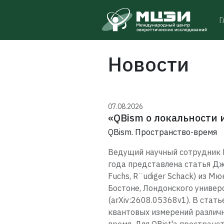
Г
Новости
07.08.2026
«QBism о локальности 
QBism. Пространство-время
Ведущий научный сотрудник М
года представлена статья Джо
Fuchs, R¨udiger Schack) из 
Бостоне, Лондонского универси
(arXiv:2608.05368v1). В стат
квантовых измерений различн