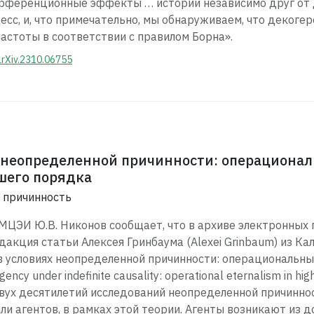
рференционные эффекты … истории независимо друг от 
сс, и, что примечательно, мы обнаруживаем, что декоге
астоты в соответствии с правилом Борна».
arXiv.2310.06755
х неопределенной причинности: операциона
шего порядка
 причинность
МЦЭИ Ю.В. Никонов сообщает, что в архиве электронных
дакция статьи Алексея Гринбаума (Alexei Grinbaum) из К
 в условиях неопределенной причинности: операциональны
cy under indefinite causality: operational eternalism in hig
 двух десятилетий исследований неопределенной причинн
ли агентов, в рамках этой теории. Агенты возникают из 