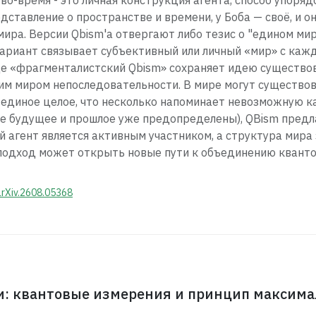
тво-время - это личная конструкция агента, способ упоря
дставление о пространстве и времени, у Боба — своё, и о
ира. Версии Qbism'а отвергают либо тезис о "едином мире
ариант связывает субъективный или личный «мир» с каж
ще «фрагменталистский Qbism» сохраняет идею существо
им миром непоследовательности. В мире могут существо
 в единое целое, что несколько напоминает невозможную 
де будущее и прошлое уже предопределены), QBism пред
 агент является активным участником, а структура мира 
 подход может открыть новые пути к объединению кванто
arXiv.2608.05368
: квантовые измерения и принцип максима