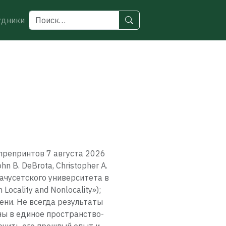
удники
препринтов 7 августа 2026
 B. DeBrota, Christopher A.
сачусетского университета в
ocality and Nonlocality»);
ени. Не всегда результаты
ны в единое пространство-