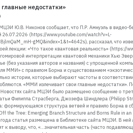
 главные недостатки»
а
ЦЭИ Ю.В. Никонов сообщает, что П.Р. Амнуэль в видео-б
26.07.2026 (https://www.youtube.com/watch?v=L-
jlmQaM_mH-gMQ&index=1&t=4642s), рассказал, что изве
оей лекции: «Что такое квантовая реальность» (https://w
огомировой интерпретации квантовой механики Хью Эверет
ье (без указания авторов и названия) с упрощенной ко
я ММИ» с правилом Борна и существованием «экзотическ
ько истории, которые выбирают частоты в соответствии 
собляются. «ММИ излечивает свои главные недостатки». П
 в Новостях сайта МЦЭИ было размещено сообщение о трет
ьи Филиппа Страсберга, Джозефа Шиндлера (Philipp Stras
ва: формирующаяся структура ветвей и правило Борна в 
f the Tree: Emerging Branch Structure and Borns Rule in an E
 года статья размещена в Библиотеке сайта МЦЭИ. В ней 
т к выводу, что, «…значительная часть (часто подавляю