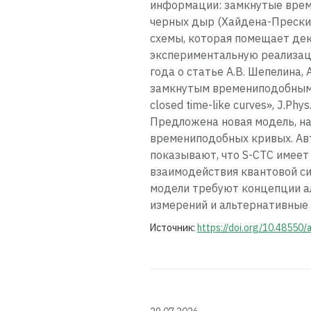
информации: замкнутые врем
черных дыр (Хайдена-Прескил
схемы, которая помещает дек
экспериментальную реализаци
года о статье А.В. Шепелина,
замкнутым времениподобным крив
closed time-like curves», J.P
Предложена новая модель, на
времениподобных кривых. Ав
показывают, что S-CTC имеет 
взаимодействия квантовой си
модели требуют концепции ал
измерений и альтернативные 
Источник:
https://doi.org/10.48550/