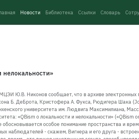
лавная
Новости
Библиотека
Ссылки
Словарь
Сотр
и нелокальности»
ЦЭИ Ю.В. Никонов сообщает, что в архиве электронных 
на Б. ДеБрота, Кристофера А. Фукса, Рюдигера Шака (John
Мюнхенского университета им. Людвига Максимилиана, Мас
тета: «QBism о локальности и нелокальности» («QBism on L
ье обосновывается особое понимание пространства и врем
ых наблюдателей - скажем, Вигнера и его друга - встрое