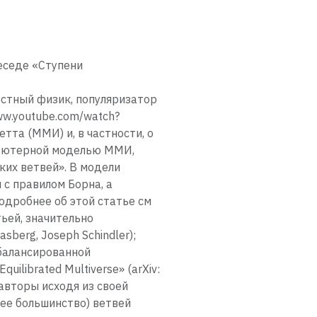
еседе «Ступени
стный физик, популяризатор
ww.youtube.com/watch?
та (ММИ) и, в частности, о
мпьютерной моделью ММИ,
их ветвей». В модели
с правилом Борна, а
одробнее об этой статье см
ьей, значительно
berg, Joseph Schindler);
сбалансированной
quilibrated Multiverse» (arXiv:
авторы исходя из своей
щее большинство) ветвей