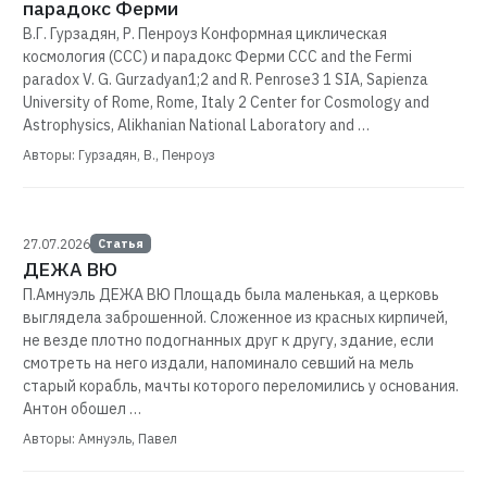
парадокс Ферми
В.Г. Гурзадян, Р. Пенроуз Конформная циклическая
космология (ССС) и парадокс Ферми CCC and the Fermi
paradox V. G. Gurzadyan1;2 and R. Penrose3 1 SIA, Sapienza
University of Rome, Rome, Italy 2 Center for Cosmology and
Astrophysics, Alikhanian National Laboratory and …
Авторы: Гурзадян, В., Пенроуз
27.07.2026
Статья
ДЕЖА ВЮ
П.Амнуэль ДЕЖА ВЮ Площадь была маленькая, а церковь
выглядела заброшенной. Сложенное из красных кирпичей,
не везде плотно подогнанных друг к другу, здание, если
смотреть на него издали, напоминало севший на мель
старый корабль, мачты которого переломились у основания.
Антон обошел …
Авторы: Амнуэль, Павел