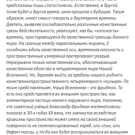
предсказаны лишь статистически. Естественно, в другой
точке будет и другое время, иное прошлое и будущее. Таким
образом, имеет смысл говорить о двухмерном времени.
Деятели, выявляя последовательно различные качественные
срезы действительности, реализуют, как бы, «плоскость»
времени, простирающуюся до качественной границы данного
мира. На границе между параллельными мирами, 2
соседними вдоль качественной оси, временная плоскость и
пространственные измерения претерпевают разрыв.
Неразрывна только качественная ось, обеспечивающая
качественное единство в четырёхмерном мире Нашей
Вселенной. Но, дерзнём выйти за пределы нашего родного
качественнопространственного четырёхмерного «пузыря». По
моим представлениям, Наша Вселенная – это фридмон. То
есть она представляется во внешнем пространстве, как
элементарная частица некоего наружного мира. Напомню,
что советский учёный Александр Фридман математически
показал в 30-х годах ХХ века, что замкнутое вследствие
кривизны пространство может иметь на своей внешней
поверхности не скомпенсированный заряд, или спин, или
дефект массы, и тогда оно будет восприниматься во внешнем