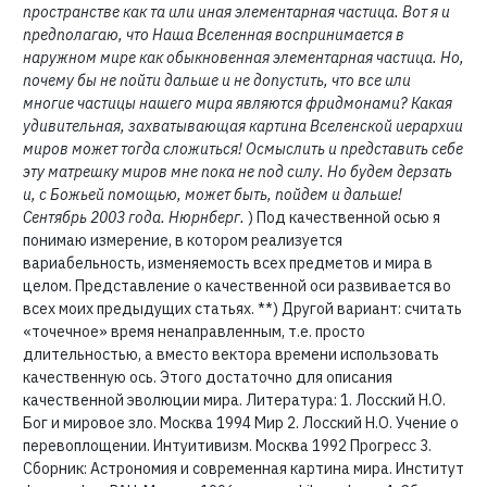
пространстве как та или иная элементарная частица. Вот я и
предполагаю, что Наша Вселенная воспринимается в
наружном мире как обыкновенная элементарная частица. Но,
почему бы не пойти дальше и не допустить, что все или
многие частицы нашего мира являются фридмонами? Какая
удивительная, захватывающая картина Вселенской иерархии
миров может тогда сложиться! Осмыслить и представить себе
эту матрешку миров мне пока не под силу. Но будем дерзать
и, с Божьей помощью, может быть, пойдем и дальше!
Сентябрь 2003 года. Нюрнберг.
) Под качественной осью я
понимаю измерение, в котором реализуется
вариабельность, изменяемость всех предметов и мира в
целом. Представление о качественной оси развивается во
всех моих предыдущих статьях. **) Другой вариант: считать
«точечное» время ненаправленным, т.е. просто
длительностью, а вместо вектора времени использовать
качественную ось. Этого достаточно для описания
качественной эволюции мира. Литература: 1. Лосский Н.О.
Бог и мировое зло. Москва 1994 Мир 2. Лосский Н.О. Учение о
перевоплощении. Интуитивизм. Москва 1992 Прогресс 3.
Сборник: Астрономия и современная картина мира. Институт