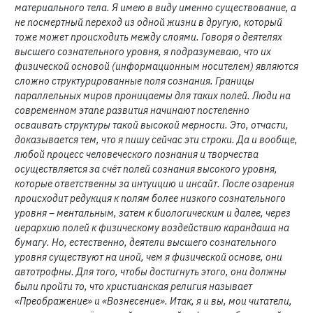
материального тела. Я имею в виду именно существование, а
не посмертный переход из одной жизни в другую, который
тоже может происходить между слоями. Говоря о деятелях
высшего сознательного уровня, я подразумеваю, что их
физической основой (информационным носителем) являются
сложно структурированные поля сознания. Границы
параллельных миров проницаемы для таких полей. Люди на
современном этапе развития начинают постепенно
осваивать структуры такой высокой мерности. Это, отчасти,
доказывается тем, что я пишу сейчас эти строки. Да и вообще,
любой процесс человеческого познания и творчества
осуществляется за счёт полей сознания высокого уровня,
которые ответственны за интуицию и инсайт. После озарения
происходит редукция к полям более низкого сознательного
уровня – ментальным, затем к биологическим и далее, через
иерархию полей к физическому воздействию карандаша на
бумагу. Но, естественно, деятели высшего сознательного
уровня существуют на иной, чем я физической основе, они
автотрофны. Для того, чтобы достигнуть этого, они должны
были пройти то, что христианская религия называет
«Преображение» и «Вознесение». Итак, я и вы, мои читатели,