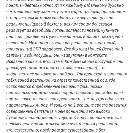
понятие «деятель» относится к каждому отдельному духовно
– материальному элементу этого мира, трудами, произволом
и творчеством которых создаётся вся окружающая нас
реальность. Каждый деятель, всяким своим действием
реализует из всеобщей потенциальности новый, чуть-чуть
иной, по сравнению с уже имеющимся, вариант трёхмерной
вселенной. Механизм выявления реальности квантовый,
аналогичный ЭПР парадоксу. Все деятели Нашей Вселенной
связаны и единосущны, они «запутаны» в контексте
Вселенной как в ЭПР системе. Каждым своим поступком они
фиксируют немного иное состояние вселенной, т.е.
«сдвигают» её по качественной оси. Так происходит эволюция
трёхмерной вселенной на отрезке качественной оси, где
сохраняются определённые значения физических
постоянных. «Нормальный» вариант перемещения деятелей –
внутри качественного слоя реальности, т.е. внутри одного из
параллельных миров. И только на 1 вершине своего развития
совершенный деятель (в моём понимании это высоко
духовное и нравственное существо) получает возможность
перемещения по многим слоям качественным реальности,
что, естественно, предполагает существование без