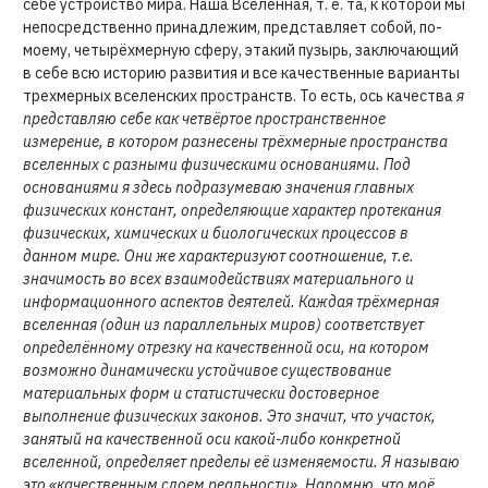
себе устройство мира. Наша Вселенная, т. е. та, к которой мы
непосредственно принадлежим, представляет собой, по-
моему, четырёхмерную сферу, этакий пузырь, заключающий
в себе всю историю развития и все качественные варианты
трехмерных вселенских пространств. То есть, ось качества
я
представляю себе как четвёртое пространственное
измерение, в котором разнесены трёхмерные пространства
вселенных с разными физическими основаниями. Под
основаниями я здесь подразумеваю значения главных
физических констант, определяющие характер протекания
физических, химических и биологических процессов в
данном мире. Они же характеризуют соотношение, т.е.
значимость во всех взаимодействиях материального и
информационного аспектов деятелей. Каждая трёхмерная
вселенная (один из параллельных миров) соответствует
определённому отрезку на качественной оси, на котором
возможно динамически устойчивое существование
материальных форм и статистически достоверное
выполнение физических законов. Это значит, что участок,
занятый на качественной оси какой-либо конкретной
вселенной, определяет пределы её изменяемости. Я называю
это «качественным слоем реальности». Напомню, что моё