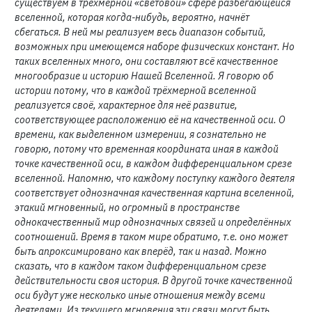
существуем в трёхмерной «световой» сфере разбегающейся
вселенной, которая когда-нибудь, вероятно, начнёт
сбегаться. В ней мы реализуем весь диапазон событий,
возможных при имеющемся наборе физических констант. Но
таких вселенных много, они составляют всё качественное
многообразие и историю Нашей Вселенной. Я говорю об
истории потому, что в каждой трёхмерной вселенной
реализуется своё, характерное для неё развитие,
соответствующее расположению её на качественной оси. О
времени, как выделенном измерении, я сознательно не
говорю, потому что временная координата иная в каждой
точке качественной оси, в каждом дифференциальном срезе
вселенной. Напомню, что каждому поступку каждого деятеля
соответствует однозначная качественная картина вселенной,
этакий мгновенный, но огромный в пространстве
однокачественный мир однозначных связей и определённых
соотношений. Время в таком мире обратимо, т.е. оно может
быть апроксимировано как вперёд, так и назад. Можно
сказать, что в каждом таком дифференциальном срезе
действительности своя история. В другой точке качественной
оси будут уже несколько иные отношения между всеми
деятелями. Из текущего мгновения эти связи могут быть