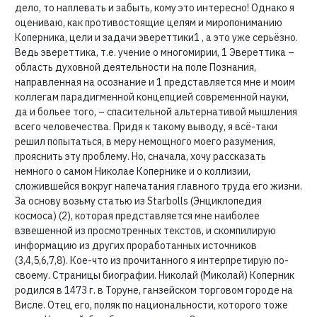
дело, то наплевать и забыть, кому это интересно! Однако я
оцениваю, как противостоящие целям и миропониманию
Коперника, цели и задачи эвереттики1 , а это уже серьёзно.
Ведь эвереттика, т.е. учение о многомирии, 1 Эвереттика –
область духовной деятельности на поле Познания,
направленная на осознание и 1 представляется мне и моим
коллегам парадигменной концепцией современной науки,
да и больее того, – спасительной альтернативой мышления
всего человечества. Придя к такому выводу, я всё-таки
решил попытаться, в меру немощного моего разумения,
прояснить эту проблему. Но, сначала, хочу рассказать
немного о самом Николае Копернике и о коллизии,
сложившейся вокруг напечатания главного труда его жизни.
За основу возьму статью из Starbolls (Энциклопедия
космоса) (2), которая представляется мне наиболее
взвешенной из просмотренных текстов, и скомпилирую
информацию из других проработанных источников
(3,4,5,6,7,8). Кое-что из прочитанного я интерпретирую по-
своему. Страницы биографии. Николай (Миколай) Коперник
родился в 1473 г. в Торуне, ганзейском торговом городе на
Висле. Отец его, поляк по национальности, которого тоже