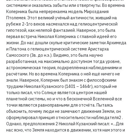
системами и оказались забыты или отвергнуты. Во времена
Коперника была непререкаема модель Мироздания
Птолемея. Этот великий учёный античности, живший на
рубеже 2-1го веков насмехался над гелиоцентрической
гипотезой, как нелепой фантазией. Наверное, это была
первая встреча Николая Коперника с главной идеей его
жизни. До нас дошли скупые критические заметки Архимеда
и Платона о гелиоцентрической системе Аристарха
Самосского (3в. до н.э.). Видимо, это была научно
разработанная, на максимально доступном тогда уровне,
астрономическая теория, подкреплённая наблюдениями и
расчётами. Но во времена Коперника о ней ещё ничего не
знали. Наверное, Коперник был знаком с философскими
трудами Николая Кузанского (1401 – 1464г), который не
только писал, что Солнце является центром нашей
планетной системы, но и что в бесконечной Вселенной все
точки являются равноправными для отсчёта. Пытаясь
объяснить, почему люди не замечают движения Земли, он
сформулировал принцип относительности наблюдателя2 .
Однако, предположения 2 Николай Кузанский писал: «...Для
нас ясно, что Земля находится в движении, хотя нам этого и