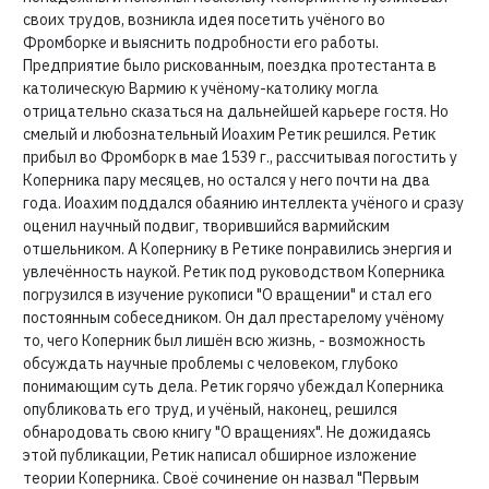
своих трудов, возникла идея посетить учёного во
Фромборке и выяснить подробности его работы.
Предприятие было рискованным, поездка протестанта в
католическую Вармию к учёному-католику могла
отрицательно сказаться на дальнейшей карьере гостя. Но
смелый и любознательный Иоахим Ретик решился. Ретик
прибыл во Фромборк в мае 1539 г., рассчитывая погостить у
Коперника пару месяцев, но остался у него почти на два
года. Иоахим поддался обаянию интеллекта учёного и сразу
оценил научный подвиг, творившийся вармийским
отшельником. А Копернику в Ретике понравились энергия и
увлечённость наукой. Ретик под руководством Коперника
погрузился в изучение рукописи "О вращении" и стал его
постоянным собеседником. Он дал престарелому учёному
то, чего Коперник был лишён всю жизнь, - возможность
обсуждать научные проблемы с человеком, глубоко
понимающим суть дела. Ретик горячо убеждал Коперника
опубликовать его труд, и учёный, наконец, решился
обнародовать свою книгу "О вращениях". Не дожидаясь
этой публикации, Ретик написал обширное изложение
теории Коперника. Своё сочинение он назвал "Первым