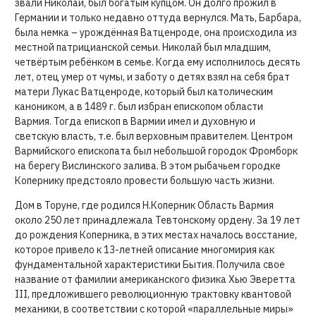
звали Николай, был богатым купцом. Он долго прожил в
Германии и только недавно оттуда вернулся. Мать, Барбара,
была немка – урождённая Ватценроде, она происходила из
местной патрицианской семьи. Николай был младшим,
четвёртым ребёнком в семье. Когда ему исполнилось десять
лет, отец умер от чумы, и заботу о детях взял на себя брат
матери Лукас Ватценроде, который был католическим
каноником, а в 1489 г. был избран епископом области
Вармия. Тогда епископ в Вармии имел и духовную и
светскую власть, т.е. был верховным правителем. Центром
Вармийского епископата был небольшой городок Фромборк
на берегу Вислинского залива. В этом рыбачьем городке
Копернику предстояло провести большую часть жизни.
Дом в Торуне, где родился Н.Коперник Область Вармия
около 250 лет принадлежала Тевтонскому ордену. За 19 лет
до рождения Коперника, в этих местах началось восстание,
которое привело к 13-летней описание многомирия как
фундаментальной характеристики Бытия. Получила свое
название от фамилии американского физика Хью Эверетта
III, предложившего революционную трактовку квантовой
механики, в соответствии с которой «параллельные миры»