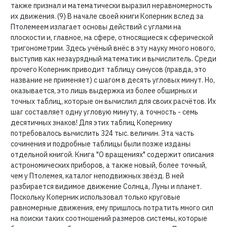
также признал и математически выразил неравномерность
их движения. (9) В начале своей книги Коперник вслед за
Птолемеем излагает основы действий с углами на
плоскости и, главное, на сфере, относящиеся к сферической
тригонометрии. Здесь учёный внёс в эту науку много нового,
выступив как незаурядный математик и вычислитель. Среди
прочего Коперник приводит таблицу синусов (правда, это
название не применяет) с шагом в десять угловых минут. Но,
оказывается, это лишь выдержка из более обширных и
точных таблиц, которые он вычислил для своих расчётов. Их
шаг составляет одну угловую минуту, а точность - семь
десятичных знаков! Для этих таблиц Копернику
потребовалось вычислить 324 тыс. величин. Эта часть
сочинения и подробные таблицы были позже изданы
отдельной книгой. Книга "О вращениях" содержит описания
астрономических приборов, а также новый, более точный,
чем у Птолемея, каталог неподвижных звёзд. В ней
разбирается видимое движение Солнца, Луны и планет.
Поскольку Коперник использовал только круговые
равномерные движения, ему пришлось потратить много сил
на поиски таких соотношений размеров системы, которые