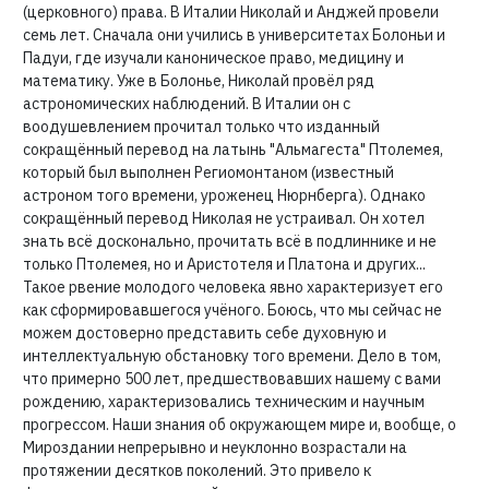
(церковного) права. В Италии Николай и Анджей провели
семь лет. Сначала они учились в университетах Болоньи и
Падуи, где изучали каноническое право, медицину и
математику. Уже в Болонье, Николай провёл ряд
астрономических наблюдений. В Италии он с
воодушевлением прочитал только что изданный
сокращённый перевод на латынь "Альмагеста" Птолемея,
который был выполнен Региомонтаном (известный
астроном того времени, уроженец Нюрнберга). Однако
сокращённый перевод Николая не устраивал. Он хотел
знать всё досконально, прочитать всё в подлиннике и не
только Птолемея, но и Аристотеля и Платона и других...
Такое рвение молодого человека явно характеризует его
как сформировавшегося учёного. Боюсь, что мы сейчас не
можем достоверно представить себе духовную и
интеллектуальную обстановку того времени. Дело в том,
что примерно 500 лет, предшествовавших нашему с вами
рождению, характеризовались техническим и научным
прогрессом. Наши знания об окружающем мире и, вообще, о
Мироздании непрерывно и неуклонно возрастали на
протяжении десятков поколений. Это привело к