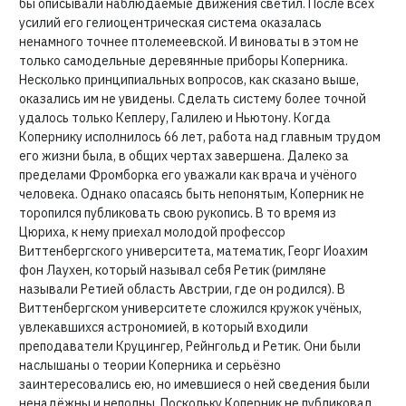
бы описывали наблюдаемые движения светил. После всех
усилий его гелиоцентрическая система оказалась
ненамного точнее птолемеевской. И виноваты в этом не
только самодельные деревянные приборы Коперника.
Несколько принципиальных вопросов, как сказано выше,
оказались им не увидены. Сделать систему более точной
удалось только Кеплеру, Галилею и Ньютону. Когда
Копернику исполнилось 66 лет, работа над главным трудом
его жизни была, в общих чертах завершена. Далеко за
пределами Фромборка его уважали как врача и учёного
человека. Однако опасаясь быть непонятым, Коперник не
торопился публиковать свою рукопись. В то время из
Цюриха, к нему приехал молодой профессор
Виттенбергского университета, математик, Георг Иоахим
фон Лаухен, который называл себя Ретик (римляне
называли Ретией область Австрии, где он родился). В
Виттенбергском университете сложился кружок учёных,
увлекавшихся астрономией, в который входили
преподаватели Круцингер, Рейнгольд и Ретик. Они были
наслышаны о теории Коперника и серьёзно
заинтересовались ею, но имевшиеся о ней сведения были
ненадёжны и неполны. Поскольку Коперник не публиковал