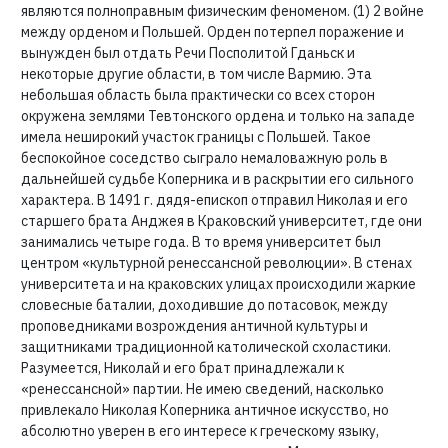
являются полноправным физическим феноменом. (1) 2 войне
между орденом и Польшей. Орден потерпел поражение и
вынужден был отдать Речи Посполитой Гданьск и
некоторые другие области, в том числе Вармию. Эта
небольшая область была практически со всех сторон
окружена землями Тевтонского ордена и только на западе
имела неширокий участок границы с Польшей. Такое
беспокойное соседство сыграло немаловажную роль в
дальнейшей судьбе Коперника и в раскрытии его сильного
характера. В 1491 г. дядя-епископ отправил Николая и его
старшего брата Анджея в Краковский университет, где они
занимались четыре года. В то время университет был
центром «культурной ренессансной революции». В стенах
университета и на краковских улицах происходили жаркие
словесные баталии, доходившие до потасовок, между
проповедниками возрождения античной культуры и
защитниками традиционной католической схоластики.
Разумеется, Николай и его брат принадлежали к
«ренессансной» партии. Не имею сведений, насколько
привлекало Николая Коперника античное искусство, но
абсолютно уверен в его интересе к греческому языку,