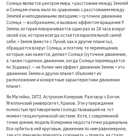
Солнце является центром мира; • расстояние между Землёй
и Солнцем очень мало по сравнению с расстоянием между
Землёй и неподвижными звёздами; • суточное движение
Солнца — воображаемо, и вызвано эффектом вращения 9
Земли, которая поворачивается один раз за 24 часа вокруг
своей оси, которая всегда остаётся параллельной самой
себе; • Земля (вместе с Луной, как и другие планеты),
обращается вокруг Солнца, и поэтому те перемещения,
которые, как кажется, делает Солнце (суточное движение,
а также годичное движение, когда Солнце перемещается
по Зодиаку) — не более чем эффект движения Земли; • это
движение Земли и других планет объясняет их
расположение и конкретные характеристики движения
планет.
Ян Матейко, 1872. Астроном Коперник. Разговор с Богом.
Ягеллонский университет, Краков. Эти утверждения
полностью противоречили господствовавшей на тот
момент геоцентрической системе. Хотя, с современной
точки зрения, модель Коперника недостаточно радикальна.
Все орбиты в ней круговые, движение по ним равномерное,
так что эпициклы пришлось сохранить — правда, их стало