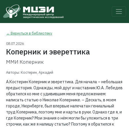
← Вернуться в библиотеку
08.07.2026
Коперник и эвереттика
ММИ Коперник
Авторы: Костерин, Аркадий
А.Костерин Коперник и эвереттика. Для начала – небольшая
предыстория. Однажды, мой друг и наставник Ю.А. Лебедев
обратился ко мне с удивившим меня предложением:
написать статью о Николае Копернике. – Дескать, в моем
городе, Нюрнберге, был впервые напечатан гениальный
труд Коперника, поэтому мне и карты в руки. Однако где я, и
где Коперник? Мои знания о нём могли бы уложиться в три
строчки, как же я напишу статью? Поэтому я обратился к