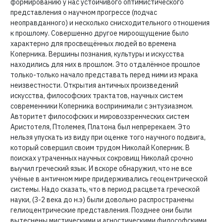
формированию у нас устойчивого оптимистического
представления о научном прогрессе (подчас
неоправданного) и несколько снисходительного отношения
к прошлому. Совершенно другое мироощущение было
характерно для просвещённых людей во времена
Коперника. Вершины познания, культуры и искусства
находились для них в прошлом. Это отдалённое прошлое
только-только начало представать перед ними из мрака
неизвестности. Открытия античных произведений
искусства, философских трактатов, научных систем
современники Коперника воспринимали с энтузиазмом.
Авторитет философских и мировоззренческих систем
Аристотеля, Птолемея, Платона был непререкаем. Это
нельзя упускать из виду при оценке того научного подвига,
который совершил своим трудом Николай Коперник. В
поисках утраченных научных сокровищ Николай срочно
выучил греческий язык. И вскоре обнаружил, что не все
учёные в античном мире придерживались геоцентрической
системы. Надо сказать, что в период расцвета греческой
науки, (3-2 века до н.э) были довольно распространены
гелиоцентрические представления. Позднее они были
вытеснены мистическими и агностическими философскими