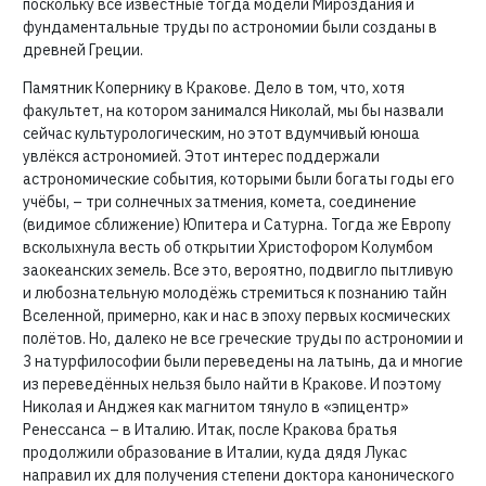
поскольку все известные тогда модели Мироздания и
фундаментальные труды по астрономии были созданы в
древней Греции.
Памятник Копернику в Кракове. Дело в том, что, хотя
факультет, на котором занимался Николай, мы бы назвали
сейчас культурологическим, но этот вдумчивый юноша
увлёкся астрономией. Этот интерес поддержали
астрономические события, которыми были богаты годы его
учёбы, – три солнечных затмения, комета, соединение
(видимое сближение) Юпитера и Сатурна. Тогда же Европу
всколыхнула весть об открытии Христофором Колумбом
заокеанских земель. Все это, вероятно, подвигло пытливую
и любознательную молодёжь стремиться к познанию тайн
Вселенной, примерно, как и нас в эпоху первых космических
полётов. Но, далеко не все греческие труды по астрономии и
3 натурфилософии были переведены на латынь, да и многие
из переведённых нельзя было найти в Кракове. И поэтому
Николая и Анджея как магнитом тянуло в «эпицентр»
Ренессанса – в Италию. Итак, после Кракова братья
продолжили образование в Италии, куда дядя Лукас
направил их для получения степени доктора канонического