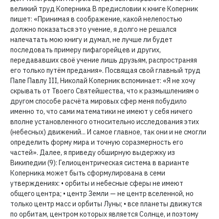
великий труд Коперника В предисловии к книге Коперник
пишет: «Принимая в соображение, какой нелепостью
должно показаться это учение, я долго не решался
напечатать мою книгу и думал, не лучше ли будет
последовать примеру пифагорейцев и других,
передававших своё учение лишь друзьям, распространяя
его только путём предания». Посвящая свой главный труд
Папе Павлу III, Николай Коперник вспоминает: «Я не хочу
скрывать от Твоего Святейшества, что к размышлениям о
другом способе расчёта мировых сфер меня побудило
именно то, что сами математики не имеют у себя ничего
вполне установленного относительно исследования этих
(небесных) движений... И самое главное, так они и не смогли
определить форму мира и точную соразмерность его
частей». Далее, я приведу обширную выдержку из
Википедии (9): Гелиоцентрическая система в варианте
Коперника может быть сформулирована в семи
утверждениях: • орбиты и небесные сферы не имеют
общего центра; • центр Земли — не центр вселенной, но
только центр масс и орбиты Луны; • все планеты движутся
по орбитам, центром которых является Солнце, и поэтому