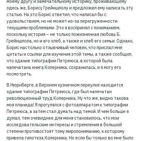
моему другу и замечательному историку, проживающему
здесь же, Борису Грейншполу и предложил ему написать эту
статью. На это Борис ответил, что написал бы с
удовольствием, но не может из-за перегруженности
текущими проблемами. Это я воспринял с пониманием,
поскольку история – не только пожизненная любовь Б.
Грейншпола, но и его хлеб, а также и хлеб его семьи. Однако,
Борис настолько отзывчивый человек, что прислал мне
цитаты и ссылки для изучения этой темы, а также сообщил,
что здание типографии Петреюса, в которой была
напечатана книга Коперника, сохранилась, и я могу его
посмотреть.
В Нюрнберге, в Верхнем кузнечном переулке находится
здание типографии Петреюса, где был напечатан
революционный труд Коперника. Ну что же, видно такова
моя планида! Я прогулялся с фотоаппаратом к типографии
Петреюса, а затем стал думать над темой. И чем больше я
думал, тем очевиднее для меня становилось, что мои
исследовательские интересы и стремления в большой
степени противостоят тому миропониманию, к которому
привела гипотеза Коперника. Но если бы только во мне было