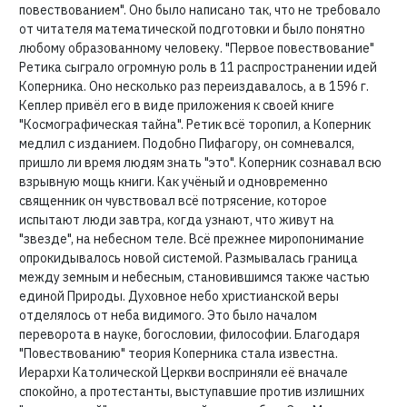
повествованием". Оно было написано так, что не требовало
от читателя математической подготовки и было понятно
любому образованному человеку. "Первое повествование"
Ретика сыграло огромную роль в 11 распространении идей
Коперника. Оно несколько раз переиздавалось, а в 1596 г.
Кеплер привёл его в виде приложения к своей книге
"Космографическая тайна". Ретик всё торопил, а Коперник
медлил с изданием. Подобно Пифагору, он сомневался,
пришло ли время людям знать "это". Коперник сознавал всю
взрывную мощь книги. Как учёный и одновременно
священник он чувствовал всё потрясение, которое
испытают люди завтра, когда узнают, что живут на
"звезде", на небесном теле. Всё прежнее миропонимание
опрокидывалось новой системой. Размывалась граница
между земным и небесным, становившимся также частью
единой Природы. Духовное небо христианской веры
отделялось от неба видимого. Это было началом
переворота в науке, богословии, философии. Благодаря
"Повествованию" теория Коперника стала известна.
Иерархи Католической Церкви восприняли её вначале
спокойно, а протестанты, выступавшие против излишних