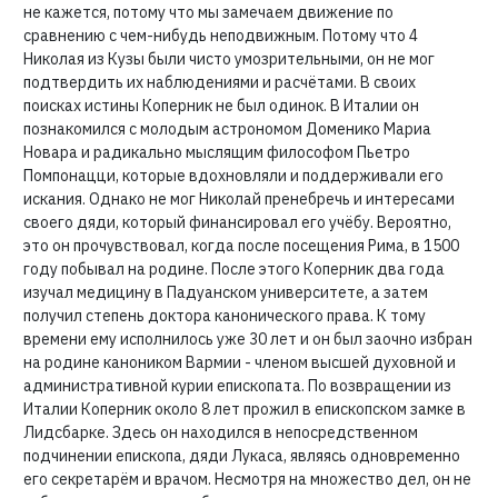
не кажется, потому что мы замечаем движение по
сравнению с чем-нибудь неподвижным. Потому что 4
Николая из Кузы были чисто умозрительными, он не мог
подтвердить их наблюдениями и расчётами. В своих
поисках истины Коперник не был одинок. В Италии он
познакомился с молодым астрономом Доменико Мариа
Новара и радикально мыслящим философом Пьетро
Помпонацци, которые вдохновляли и поддерживали его
искания. Однако не мог Николай пренебречь и интересами
своего дяди, который финансировал его учёбу. Вероятно,
это он прочувствовал, когда после посещения Рима, в 1500
году побывал на родине. После этого Коперник два года
изучал медицину в Падуанском университете, а затем
получил степень доктора канонического права. К тому
времени ему исполнилось уже 30 лет и он был заочно избран
на родине каноником Вармии - членом высшей духовной и
административной курии епископата. По возвращении из
Италии Коперник около 8 лет прожил в епископском замке в
Лидсбарке. Здесь он находился в непосредственном
подчинении епископа, дяди Лукаса, являясь одновременно
его секретарём и врачом. Несмотря на множество дел, он не