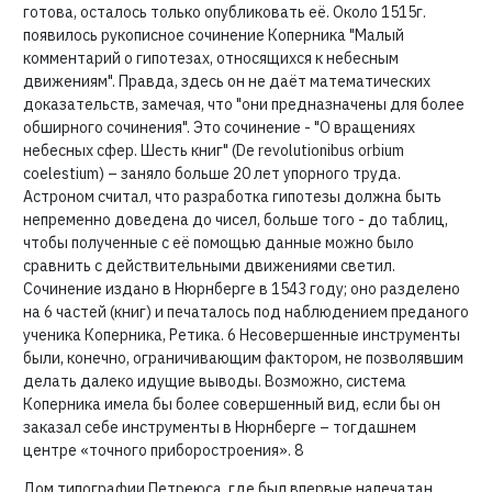
Дом типографии Петреюса, где был впервые напечатан