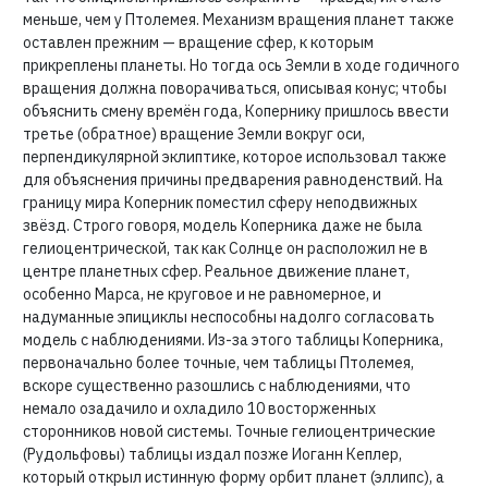
меньше, чем у Птолемея. Механизм вращения планет также
оставлен прежним — вращение сфер, к которым
прикреплены планеты. Но тогда ось Земли в ходе годичного
вращения должна поворачиваться, описывая конус; чтобы
объяснить смену времён года, Копернику пришлось ввести
третье (обратное) вращение Земли вокруг оси,
перпендикулярной эклиптике, которое использовал также
для объяснения причины предварения равноденствий. На
границу мира Коперник поместил сферу неподвижных
звёзд. Строго говоря, модель Коперника даже не была
гелиоцентрической, так как Солнце он расположил не в
центре планетных сфер. Реальное движение планет,
особенно Марса, не круговое и не равномерное, и
надуманные эпициклы неспособны надолго согласовать
модель с наблюдениями. Из-за этого таблицы Коперника,
первоначально более точные, чем таблицы Птолемея,
вскоре существенно разошлись с наблюдениями, что
немало озадачило и охладило 10 восторженных
сторонников новой системы. Точные гелиоцентрические
(Рудольфовы) таблицы издал позже Иоганн Кеплер,
который открыл истинную форму орбит планет (эллипс), а