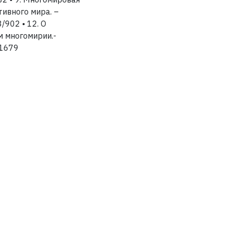
тивного мира. –
/902 • 12. О
м многомирии.-
/1679