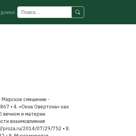
удники
2. Мирское смешение -
/867 • 4. «Окна Овертона» как
О вечном и материи.
ности взаимовлияния
//proza.ru/2014/07/29/752 • 8.
82 • 9. Многомировая