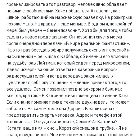
проанализировать этот разговор. Человек явно обладает
некими способностями. Хочет общаться. А говорит, как
шпион, работающий на марсианскую разведку. На розыгрыш
похоже мало. На правду – еще меньше. В одном я, по крайней
мере, был уверен – Семен позвонит. Хотя бы для того, чтобы
сделать новое предсказание. Он позвонил спустя месяц,
после очередной передачи «В мире реальной фантастики».
На этот раз беседа в эфире получилась очень интересной и
насыщенной – речь шла о Каббале, об имени и его влиянии
на судьбу, рав Лайтман, который сидел перед микрофоном,
давал исчерпывающие ответы на каверзные вопросы
радиослушателей, и когда передача закончилась, я
чувствовал себя опустошенным – явный признак того, что
все удалось. Семен позвонил поздно вечером и был, как
всегда, краток: - В Кацрине живет женщина по имени Хана.
Если она не поменяет имя в течение двух недель, то может
заболеть. На самом деле она Доррит. В ваших силах
предотвратить смерть человека. Адрес и телефон этой
женщины… - Откуда вы звоните, Семен? Из Кацрина?
Кстати, ваше имя – оно… Короткий смешок в трубке. - Я не
знаю, откуда звоню. Мое имя не имеет никакого отношения к