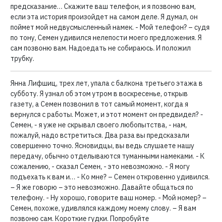
предсказание… Скажите ваш телефон, и я позвоню вам,
если эта история произойдет на самом деле. Я думал, он
поймет мой недвусмысленный намек. - Мой телефон? – судя
по тону, Семен удивился нелепости моего предложения. Я
сам позвоню вам. Надоедать не собираюсь. И положил
трубку.
Янна Лифшиц, трех лет, упала с балкона третьего этажа в
субботу. Я узнал об этом утром в воскресенье, открыв
газету, а Семен позвонил в тот самый момент, когда я
вернулся с работы. Может, и этот момент он предвидел? -
Семен, - я уже не скрывал своего любопытства, - нам,
пожалуй, надо встретиться. Два раза вы предсказали
совершенно точно. Ясновидцы, вы ведь слушаете нашу
передачу, обычно отделываются туманными намеками. - К
сожалению, - сказал Семен, - это невозможно. - Я могу
подъехать к вам и… - Ко мне? – Семен откровенно удивился.
– Я же говорю – это невозможно. Давайте общаться по
телефону. - Ну хорошо, говорите ваш номер. - Мой номер? –
Семен, похоже, удивлялся каждому моему слову. – Я вам
позвоню сам. Короткие гудки. Попробуйте