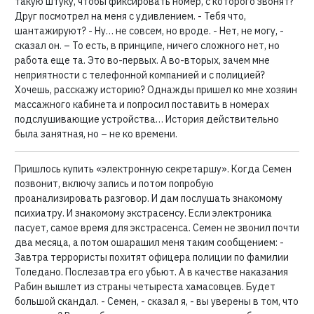
такую штуку, чтобы фиксировать номер, с которого звонят?
Друг посмотрел на меня с удивлением. - Тебя что,
шантажируют? - Ну… не совсем, но вроде. - Нет, не могу, -
сказал он. – То есть, в принципе, ничего сложного нет, но
работа еще та. Это во-первых. А во-вторых, зачем мне
неприятности с телефонной компанией и с полицией?
Хочешь, расскажу историю? Однажды пришел ко мне хозяин
массажного кабинета и попросил поставить в номерах
подслушивающие устройства… История действительно
была занятная, но – не ко времени.
Пришлось купить «электронную секретаршу». Когда Семен
позвонит, включу запись и потом попробую
проанализировать разговор. И дам послушать знакомому
психиатру. И знакомому экстрасенсу. Если электроника
пасует, самое время для экстрасенса. Семен не звонил почти
два месяца, а потом ошарашил меня таким сообщением: -
Завтра террористы похитят офицера полиции по фамилии
Толедано. Послезавтра его убьют. А в качестве наказания
Рабин вышлет из страны четыреста хамасовцев. Будет
большой скандал. - Семен, - сказал я, - вы уверены в том, что