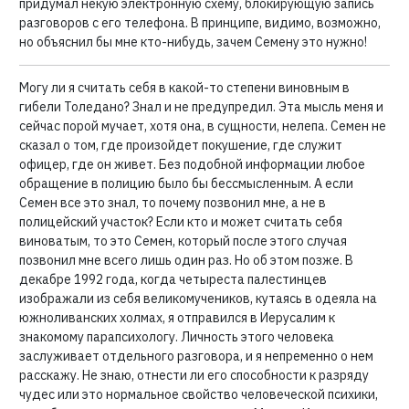
придумал некую электронную схему, блокирующую запись
разговоров с его телефона. В принципе, видимо, возможно,
но объяснил бы мне кто-нибудь, зачем Семену это нужно!
Могу ли я считать себя в какой-то степени виновным в
гибели Толедано? Знал и не предупредил. Эта мысль меня и
сейчас порой мучает, хотя она, в сущности, нелепа. Семен не
сказал о том, где произойдет покушение, где служит
офицер, где он живет. Без подобной информации любое
обращение в полицию было бы бессмысленным. А если
Семен все это знал, то почему позвонил мне, а не в
полицейский участок? Если кто и может считать себя
виноватым, то это Семен, который после этого случая
позвонил мне всего лишь один раз. Но об этом позже. В
декабре 1992 года, когда четыреста палестинцев
изображали из себя великомучеников, кутаясь в одеяла на
южноливанских холмах, я отправился в Иерусалим к
знакомому парапсихологу. Личность этого человека
заслуживает отдельного разговора, и я непременно о нем
расскажу. Не знаю, отнести ли его способности к разряду
чудес или это нормальное свойство человеческой психики,