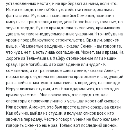
установленных местах, и не прибирают за ними, если что…
Можете представить? Вот уж действительно, реальная
фантастика. Мужчина, назвавшийся Семеном, позвонил
минуты за три до конца передачи. Голос был глуховатым, но
звучал твердо, будто принадлежал человеку, привыкшему
давать четкие и недвусмысленные указания. Что-нибудь на
уровне прораба крупного строительства. Вряд ли, впрочем,
выше. - Уважаемые ведущие, - сказал Семен, - вы говорите,
что чуда нет, а есть лишь совпадения. Может, вы и правы. На
дороге из Тель-Авива в Хайфу столкновение пяти машин
сразу. Трое погибших. Это совпадение или чудо? - К
сожалению, это трагическое совпадение, - сказал Алекс, -
но разговор о чуде мы непременно продолжим в следующий
раз, а сейчас нам нужно заканчивать передачу, на проводе
Иерусалимская студия, и мы благодарим всех, кто сегодня
принял участие… Мне показалось, что перед тем, как
операторы отключили линию, я услышал короткий смешок.
Или всхлип. А может, это был просто щелчок разрыва связи.
Как обычно, выйдя из студии, я получил список всех, кто
звонил в передачу. Честно говоря, у меня не было желания
говорить с кем-то еще раз. Только вот последний звонок…