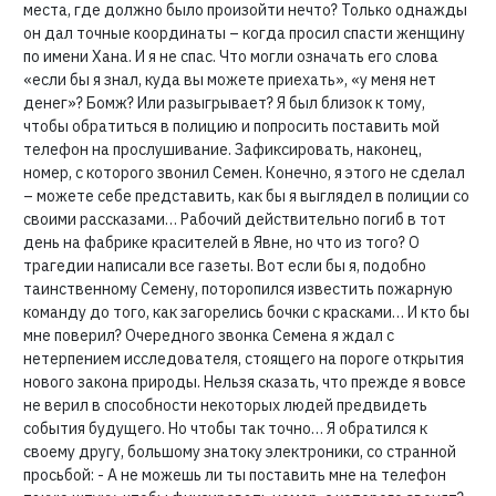
места, где должно было произойти нечто? Только однажды
он дал точные координаты – когда просил спасти женщину
по имени Хана. И я не спас. Что могли означать его слова
«если бы я знал, куда вы можете приехать», «у меня нет
денег»? Бомж? Или разыгрывает? Я был близок к тому,
чтобы обратиться в полицию и попросить поставить мой
телефон на прослушивание. Зафиксировать, наконец,
номер, с которого звонил Семен. Конечно, я этого не сделал
– можете себе представить, как бы я выглядел в полиции со
своими рассказами… Рабочий действительно погиб в тот
день на фабрике красителей в Явне, но что из того? О
трагедии написали все газеты. Вот если бы я, подобно
таинственному Семену, поторопился известить пожарную
команду до того, как загорелись бочки с красками… И кто бы
мне поверил? Очередного звонка Семена я ждал с
нетерпением исследователя, стоящего на пороге открытия
нового закона природы. Нельзя сказать, что прежде я вовсе
не верил в способности некоторых людей предвидеть
события будущего. Но чтобы так точно… Я обратился к
своему другу, большому знатоку электроники, со странной
просьбой: - А не можешь ли ты поставить мне на телефон