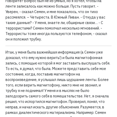
говорите? Вопрос был не из умных, но я хотел, чтобы на
ленте записалось как можно больше. Пусть говорит. -
Уверен, - сказал Семен, и мне показалось, что он тихо
рассмеялся. – Четыреста. В Южный Ливан. - Откуда у вас
такие данные? - У меня, знаете ли, обширные связи… - С
террористами? Семен помолчал несколько мгновений. -
Террористы тоже иногда пользуются телефоном, - сказал
он и положил трубку.
Итак, у меня была важнейшая информация (а Семен уже
доказал, что ему нужно верить!) и была магнитофонная
запись, с помощью которой я мог заставить выслушать себя.
То есть, я думал, что была. Можете представить себе мое
состояние, когда, поставив магнитофон на
воспроизведение, я услышал лишь шуршание ленты. Более
того, если верить магнитофону, никто мне не звонил, и
трубку я не поднимал! У меня и в мыслях не было
заподозрить самого себя в помешательстве. Нет, я сначала
решил, что испортился магнитофон. Проверил, понял, что
неправ, и начал искать другие объяснения. Разумеется, в
рамках диалектического материализма. Например: Семен