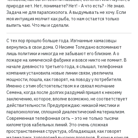
природе нет. Нет, понимаете? Нет! - А что есть? - Не знаю.
Задача не для парапсихолога. А выдумывать не хочу. Если
моя интуиция молчит как рыба, то нам остается только
выпить чаю. Что мы и сделали.
С тех пор прошло больше года. Изгнанные хамасовцы
вернулись в свои дома. О Нисиме Толедано вспоминают
лишь политики и никогда не забывают его близкие. А о
пожаре на химической фабрике и вовсе никто не помнит. В
начале девяносто третьего года, я слышал, телефонная
компания установила новые линии связи, увеличила
мощности, пошла, как говорят, на поводу у потребителя.
Именно с этим обстоятельством я и связал молчание
Семена, когда после долгих раздумий пришел к некоему
заключению, которое, вполне возможно, не соответствует
действительности. Предупреждаю: никакой мистики и
парапсихологии, сплошной диалектический материализм.
Современная телефонная сеть – это не только тысячи
километров кабельных линий. Это очень сложная
пространственная структура, обладающая, как говорят
математики, топологией высоких порядков. В конце концов,