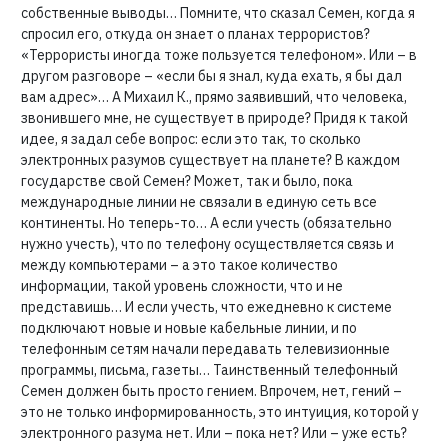
собственные выводы… Помните, что сказал Семен, когда я
спросил его, откуда он знает о планах террористов?
«Террористы иногда тоже пользуется телефоном». Или – в
другом разговоре – «если бы я знал, куда ехать, я бы дал
вам адрес»… А Михаил К., прямо заявивший, что человека,
звонившего мне, не существует в природе? Придя к такой
идее, я задал себе вопрос: если это так, то сколько
электронных разумов существует на планете? В каждом
государстве свой Семен? Может, так и было, пока
международные линии не связали в единую сеть все
континенты. Но теперь-то… А если учесть (обязательно
нужно учесть), что по телефону осуществляется связь и
между компьютерами – а это такое количество
информации, такой уровень сложности, что и не
представишь… И если учесть, что ежедневно к системе
подключают новые и новые кабельные линии, и по
телефонным сетям начали передавать телевизионные
программы, письма, газеты… Таинственный телефонный
Семен должен быть просто гением. Впрочем, нет, гений –
это не только информированность, это интуиция, которой у
электронного разума нет. Или – пока нет? Или – уже есть?