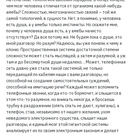
чем мозг человека отличается от организма какой-нибудь
амебы? Сложностью, многозначностью связей – той же
самой топологией, в сущности. Нет, я понимаю, у человека
есть душа, а у амебы только инстинкты. Но скажите мне,
почему у человека душа есть, а у амебы начисто
отсутствует? Да все потому же. Не будем пока о душе, это
иной разговор. Но разум? Надеюсь, вы уже поняли, к чему я
клоню. Пространственная система достаточной степени
сложности может стать мыслящей, а затем и разумной, а уж
там и до бессмертной души недалеко… Может, телефонная
сеть давно уже стала такой системой, не только
передающей по кабелям наши с вами разговоры, но
способной на создание самостоятельных суждений,
способной на имитацию речи? Каждый может вспомнить
телефонные звонки, когда кто-то бормочет, и слышится в
этом что-то разумное, но вникать некогда, и бросаешь
трубку в раздражении (опять спать не дают, хулиганы), а
телефон, став, независимо от нашего желания, ухом
неведомого электронного существа, слышит наши
разговоры, и единый мозг этой гигантской системы
анализирует их по своим электронным законам и делает