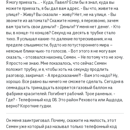
Я могу приехать… - Куда, Павел? Если бы я знал, куда вы
можете приехать, я бы дал вам адрес. - Вы что, живете на
улице? - Живу? Вы сказали – живу? Нет, не на улице. - Вы
звоните из автомата? Скажите номер, я перезвоню, зачем
вам тратить свои деньги? - Деньги? У меня нет денег. - Кто
вы, в конце-то концов? Секунд на десять в трубке стало
тихо. Я услышал какие-то далекие потрескивания, и на
пределе слышимости, будто из потустороннего мира –
неясные блики чьих-то голосов. - Вот этого я не могу вам
сказать, - отозвался наконец Семен. – Не потому что не хочу.
Я просто не знаю. Мне показалось, что сейчас Семен
положит трубку, и я, чтобы хоть на секунду продлить
разговор, закричал: - А предсказание?! - Вам это надо? Ну,
хорошо. Все равно вы ничего не сможете сделать. Сегодня в
семнадцать тринадцать взорвется газовый баллон на
фабрике красителей. Погибнет рабочий. Трое раненых. -
Где? - Телефонный код 08. Это район Реховота или Ашдода,
верно? Короткие гудки.
Он меня заинтриговал. Почему, скажите на милость, этот
Семен уже который раз называл только телефонный код