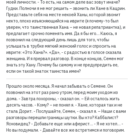
моей личности. - То есть, на самом деле вас зовут иначе?
Гудки. Полночи я не мог решить – звонить ли Хане в Кацрин.
Представьте себя на месте некоей Ханы, которой звонит
некто, плохо изъясняющийся на иврите (я почему-то был
уверен, что таинственная Хана – не новая репатриантка), и
предлагает срочно поменять имя. Да я бы его… Каюсь, я
позвонил на следующий день лишь для того, чтобы
услышать в трубке мягкий женский голос и спросить на
иврите: «Это Хана?». «Да», - с радостью в голосе сказала
женщина. И я прервал разговор. В конце концов, Семен мог
знать эту Хану. Почему бы самому и не предупредить ее,
если он такой знаток таинства имен?
Прошло около месяца. Я начал забывать о Семене. Он
позвонил на этот раз рано утром, перед моим уходом из
дома. - Завтра похороны, - сказал он. – Ей осталось жить
десять часов. - Кому? – не понял я. - Хане, которая так и не
стала Дорит. - Послушайте, Семен, - сказал я. – Наши с вами
разговоры перешли границы шутки. Вы кто? Каббалист?
Ясновидец? - Добавьте еще: или аферист… - Я не хотел… -
Но вы подумали. - Давайте все же встретимся и поговорим.