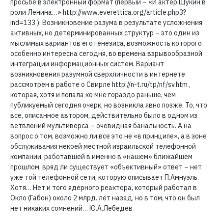
просьбе в электронный формат (первый – «И актер Щукин в
роли Ленина…» http://www.everettica.org/article.php3?
ind=133 ). Возникновение разума в результате усложнения
активных, но детерминированных структур – это один из
мыслимых вариантов его генезиса, возможность которого
особенно интересна сегодня, во времена взрывообразной
интеграции информационных систем. Вариант
возникновения разумной сверхличности в интернете
рассмотрен в работе о Свирле http://n-t.ru/tp/nf/sv.htm ,
которая, хотя и попала ко мне гораздо раньше, чем
публикуемый сегодня очерк, но возникла явно позже. То, что
все, описанное автором, действительно было в одном из
ветвлений мультиверса – очевидная банальность. А на
вопрос о том, возможно ли все это не «в принципе», а в зоне
обслуживания некоей местной израильской телефонной
компании, работавшей в именно в «нашем» ближайшем
прошлом, вряд ли существует «объективный» ответ – нет
уже той телефонной сети, которую описывает П.Амнуэль.
Хотя… Нет и того ядерного реактора, который работал в
Окло (Габон) около 2 млрд. лет назад, но в том, что он был
нет никаких сомнений… Ю.А.Лебедев