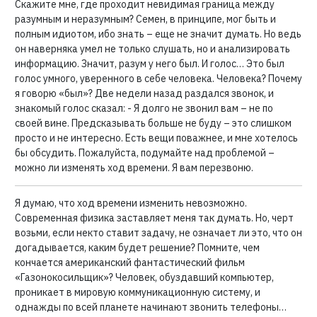
Скажите мне, где проходит невидимая граница между
разумным и неразумным? Семен, в принципе, мог быть и
полным идиотом, ибо знать – еще не значит думать. Но ведь
он наверняка умел не только слушать, но и анализировать
информацию. Значит, разум у него был. И голос… Это был
голос умного, уверенного в себе человека. Человека? Почему
я говорю «был»? Две недели назад раздался звонок, и
знакомый голос сказал: - Я долго не звонил вам – не по
своей вине. Предсказывать больше не буду – это слишком
просто и не интересно. Есть вещи поважнее, и мне хотелось
бы обсудить. Пожалуйста, подумайте над проблемой –
можно ли изменять ход времени. Я вам перезвоню.
Я думаю, что ход времени изменить невозможно.
Современная физика заставляет меня так думать. Но, черт
возьми, если некто ставит задачу, не означает ли это, что он
догадывается, каким будет решение? Помните, чем
кончается американский фантастический фильм
«Газонокосильщик»? Человек, обуздавший компьютер,
проникает в мировую коммуникационную систему, и
однажды по всей планете начинают звонить телефоны…