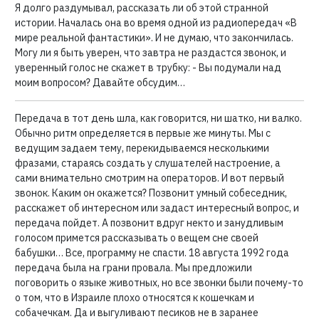
Я долго раздумывал, рассказать ли об этой странной
истории. Началась она во время одной из радиопередач «В
мире реальной фантастики». И не думаю, что закончилась.
Могу ли я быть уверен, что завтра не раздастся звонок, и
уверенный голос не скажет в трубку: - Вы подумали над
моим вопросом? Давайте обсудим…
Передача в тот день шла, как говорится, ни шатко, ни валко.
Обычно ритм определяется в первые же минуты. Мы с
ведущим задаем тему, перекидываемся несколькими
фразами, стараясь создать у слушателей настроение, а
сами внимательно смотрим на операторов. И вот первый
звонок. Каким он окажется? Позвонит умный собеседник,
расскажет об интересном или задаст интересный вопрос, и
передача пойдет. А позвонит вдруг некто и занудливым
голосом примется рассказывать о вещем сне своей
бабушки… Все, программу не спасти. 18 августа 1992 года
передача была на грани провала. Мы предложили
поговорить о языке животных, но все звонки были почему-то
о том, что в Израиле плохо относятся к кошечкам и
собачечкам. Да и выгуливают песиков не в заранее