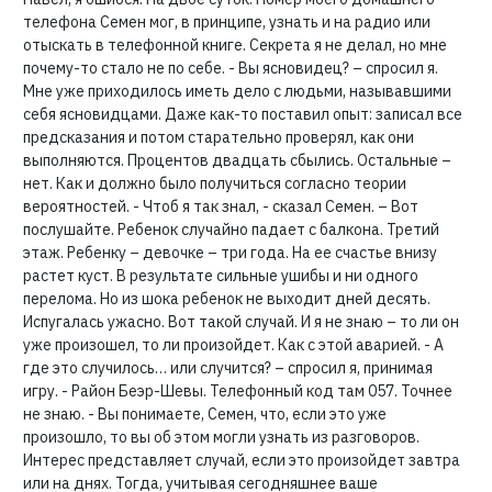
телефона Семен мог, в принципе, узнать и на радио или
отыскать в телефонной книге. Секрета я не делал, но мне
почему-то стало не по себе. - Вы ясновидец? – спросил я.
Мне уже приходилось иметь дело с людьми, называвшими
себя ясновидцами. Даже как-то поставил опыт: записал все
предсказания и потом старательно проверял, как они
выполняются. Процентов двадцать сбылись. Остальные –
нет. Как и должно было получиться согласно теории
вероятностей. - Чтоб я так знал, - сказал Семен. – Вот
послушайте. Ребенок случайно падает с балкона. Третий
этаж. Ребенку – девочке – три года. На ее счастье внизу
растет куст. В результате сильные ушибы и ни одного
перелома. Но из шока ребенок не выходит дней десять.
Испугалась ужасно. Вот такой случай. И я не знаю – то ли он
уже произошел, то ли произойдет. Как с этой аварией. - А
где это случилось… или случится? – спросил я, принимая
игру. - Район Беэр-Шевы. Телефонный код там 057. Точнее
не знаю. - Вы понимаете, Семен, что, если это уже
произошло, то вы об этом могли узнать из разговоров.
Интерес представляет случай, если это произойдет завтра
или на днях. Тогда, учитывая сегодняшнее ваше