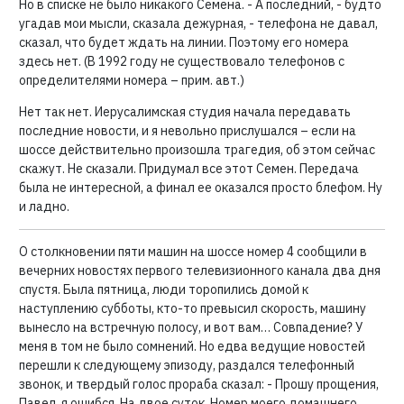
Но в списке не было никакого Семена. - А последний, - будто
угадав мои мысли, сказала дежурная, - телефона не давал,
сказал, что будет ждать на линии. Поэтому его номера
здесь нет. (В 1992 году не существовало телефонов с
определителями номера – прим. авт.)
Нет так нет. Иерусалимская студия начала передавать
последние новости, и я невольно прислушался – если на
шоссе действительно произошла трагедия, об этом сейчас
скажут. Не сказали. Придумал все этот Семен. Передача
была не интересной, а финал ее оказался просто блефом. Ну
и ладно.
О столкновении пяти машин на шоссе номер 4 сообщили в
вечерних новостях первого телевизионного канала два дня
спустя. Была пятница, люди торопились домой к
наступлению субботы, кто-то превысил скорость, машину
вынесло на встречную полосу, и вот вам… Совпадение? У
меня в том не было сомнений. Но едва ведущие новостей
перешли к следующему эпизоду, раздался телефонный
звонок, и твердый голос прораба сказал: - Прошу прощения,
Павел, я ошибся. На двое суток. Номер моего домашнего