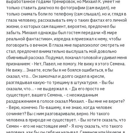
выработанное годами тренировок, но Михаил К. умеет не
только ставить диагноз по фотографии (сам видел), не
только снимать боли по телефону (сам слышал), но и, глядя в
глаза человеку, рассказывать ему о таких фактах его личной
жизни, о которых сам пациент, вероятно, предпочел бы
забыть. Михаил однажды был гостем передачи «В мире
реальной фантастики», изредка я приезжал к нему, чтобы
поговорить о вечном. В глаза мне парапсихолог смотреть не
стал, предпочел внимательно выслушать мой довольно
сбивчивый рассказ. Подумал, покачал головой и удивил меня
признанием: - Нет, Павел, не помогу. Не вижу я этого Семена.
Не вижу… Знаете, если бы я не боялся ошибиться, я бы
сказал, что… Он замолчал и долго сидел в кресле,
разглядывая какую-то трещину в штукатурке. - Вы бы
сказали, что… - не выдержал я. - Да его просто не
существует, вашего Семена, - с неожиданным
раздражением в голосе сказал Михаил. - Вы мне не верите?
- Верю, конечно. По-вашему, я не знаю, когда человек
сочиняет? Вы с ним разговаривали, верно. Но такого
человека в природе не существует. - Вы хотите сказать, что
Семен – его не настоящее имя? - Я хочу сказать, что такого
человека, как бы он себя ни называл, Семеном или Наумом, в