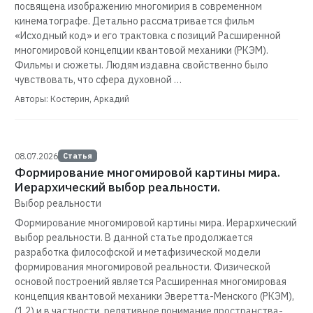
посвящена изображению многомирия в современном
кинематографе. Детально рассматривается фильм
«Исходный код» и его трактовка с позиций Расширенной
многомировой концепции квантовой механики (РКЭМ).
Фильмы и сюжеты. Людям издавна свойственно было
чувствовать, что сфера духовной …
Авторы: Костерин, Аркадий
08.07.2026
Статья
Формирование многомировой картины мира.
Иерархический выбор реальности.
Выбор реальности
Формирование многомировой картины мира. Иерархический
выбор реальности. В данной статье продолжается
разработка философской и метафизической модели
формирования многомировой реальности. Физической
основой построений является Расширенная многомировая
концепция квантовой механики Эверетта-Менского (РКЭМ),
(1,2) и в частности, релятивное понимание пространства-