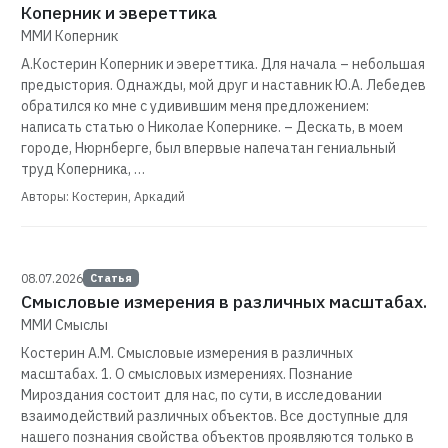
Коперник и эвереттика
ММИ Коперник
А.Костерин Коперник и эвереттика. Для начала – небольшая
предыстория. Однажды, мой друг и наставник Ю.А. Лебедев
обратился ко мне с удивившим меня предложением:
написать статью о Николае Копернике. – Дескать, в моем
городе, Нюрнберге, был впервые напечатан гениальный
труд Коперника, …
Авторы: Костерин, Аркадий
08.07.2026
Статья
Смысловые измерения в различных масштабах.
ММИ Смыслы
Костерин А.М. Смысловые измерения в различных
масштабах. 1. О смысловых измерениях. Познание
Мироздания состоит для нас, по сути, в исследовании
взаимодействий различных объектов. Все доступные для
нашего познания свойства объектов проявляются только в